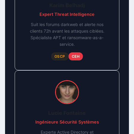
Karim Belhadj
Expert Threat Intelligence
Suit les forums darkweb et alerte nos
clients 72h avant les attaques ciblées.
Spécialiste APT et ransomware-as-a-
service.
OSCP
CEH
Lucie Fontaine
Ingénieure Sécurité Systèmes
Experte Active Directory et