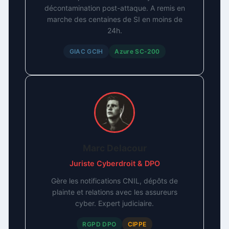
décontamination post-attaque. A remis en
marche des centaines de SI en moins de
24h.
GIAC GCIH
Azure SC-200
Marc Delacour
Juriste Cyberdroit & DPO
Gère les notifications CNIL, dépôts de
plainte et relations avec les assureurs
cyber. Expert judiciaire.
RGPD DPO
CIPPE