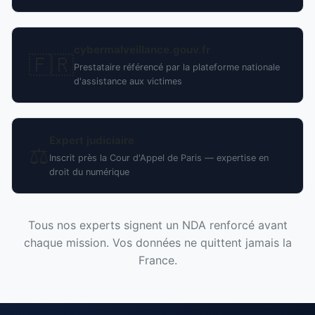
cybermalveillance.gouv.fr
🇫🇷
Prestataire référencé par la plateforme nationale
d'assistance aux victimes
Expert judiciaire
⚖️
Inscrit près la Cour d'Appel de Paris — expertise en
droit du numérique
Tous nos experts signent un NDA renforcé avant
chaque mission. Vos données ne quittent jamais la
France.