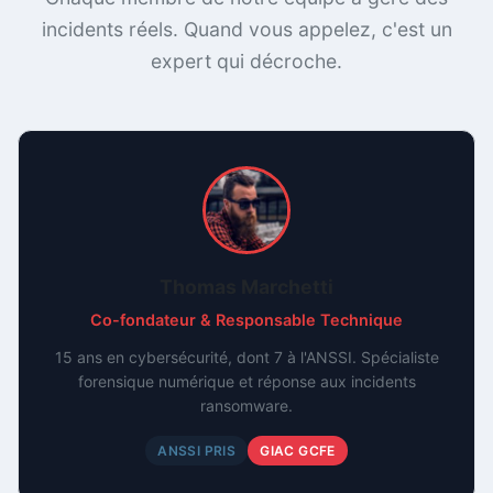
incidents réels. Quand vous appelez, c'est un
expert qui décroche.
Thomas Marchetti
Co-fondateur & Responsable Technique
15 ans en cybersécurité, dont 7 à l'ANSSI. Spécialiste
forensique numérique et réponse aux incidents
ransomware.
ANSSI PRIS
GIAC GCFE