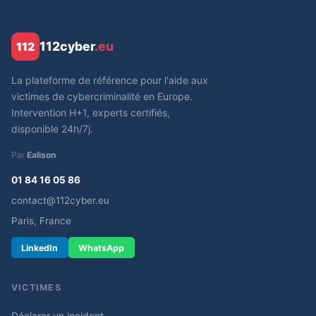
112cyber
.eu
112
La plateforme de référence pour l'aide aux
victimes de cybercriminalité en Europe.
Intervention H+1, experts certifiés,
disponible 24h/7j.
Par
Ealison
01 84 16 05 86
contact@112cyber.eu
Paris, France
LinkedIn
WhatsApp
VICTIMES
Déclarer un incident