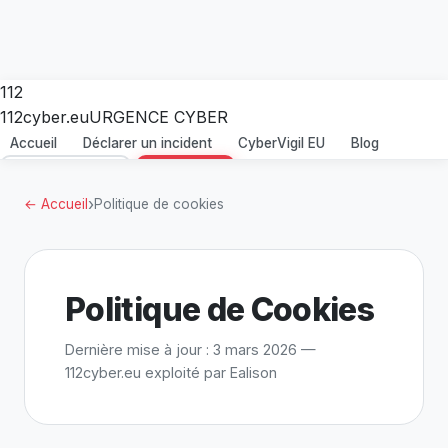
112
112cyber
.eu
URGENCE CYBER
Accueil
Déclarer un incident
CyberVigil EU
Blog
01 84 16 05 86
Urgence !
›
← Accueil
Politique de cookies
Politique de Cookies
Dernière mise à jour : 3 mars 2026 —
112cyber.eu exploité par Ealison