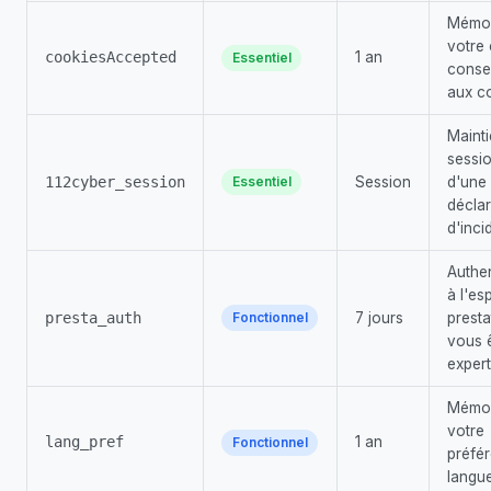
Mémor
votre 
cookiesAccepted
1 an
Essentiel
conse
aux c
Mainti
sessio
112cyber_session
Session
d'une
Essentiel
déclar
d'inci
Authen
à l'es
presta_auth
7 jours
presta
Fonctionnel
vous 
expert
Mémor
votre
lang_pref
1 an
Fonctionnel
préfé
langu