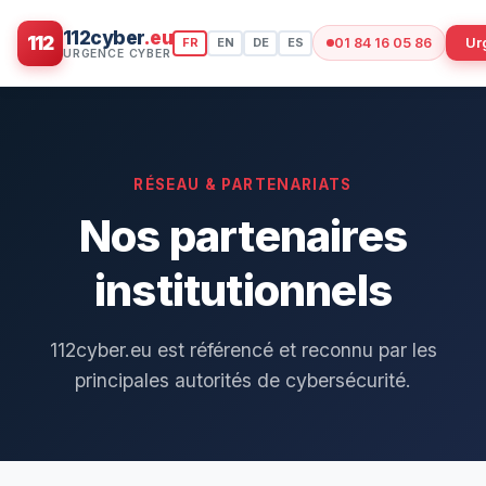
112cyber
.eu
112
Ur
FR
EN
DE
ES
01 84 16 05 86
RÉSEAU & PARTENARIATS
Nos partenaires
institutionnels
112cyber.eu est référencé et reconnu par les
principales autorités de cybersécurité.