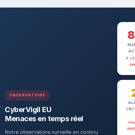
8
ME
AC
↑ +1
se
OBSERVATOIRE
AL
CyberVigil EU
CRI
Menaces en temps réel
nou
aujo
Notre observatoire surveille en continu