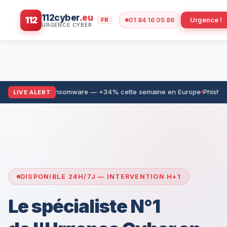
112cyber
.eu
112
Urgence !
FR
01 84 16 05 86
Ransomware — +34% cette semaine en Europe
Phishin
LIVE ALERT
DISPONIBLE 24H/7J — INTERVENTION H+1
Le spécialiste N°1