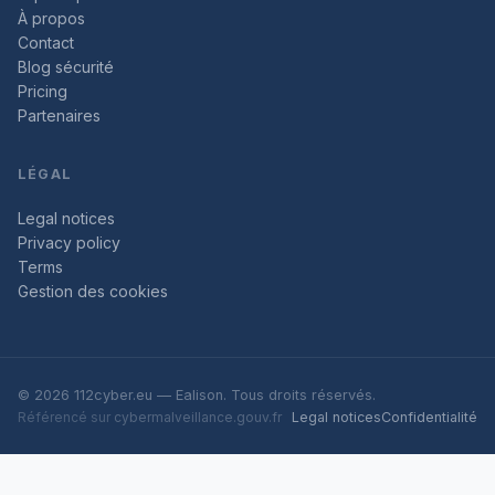
À propos
Contact
Blog sécurité
Pricing
Partenaires
LÉGAL
Legal notices
Privacy policy
Terms
Gestion des cookies
© 2026 112cyber.eu — Ealison. Tous droits réservés.
Référencé sur
cybermalveillance.gouv.fr
Legal notices
Confidentialité