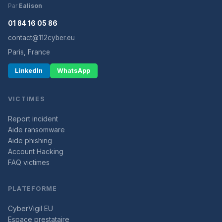
Par
Ealison
01 84 16 05 86
contact@112cyber.eu
Paris, France
LinkedIn
WhatsApp
VICTIMES
Report incident
Aide ransomware
Aide phishing
Account Hacking
FAQ victimes
PLATEFORME
CyberVigil EU
Espace prestataire