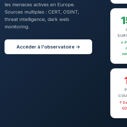
les menaces actives en Europe.
Sources multiples : CERT, OSINT,
1
threat intelligence, dark web
monitoring.
SUR
↓ P
Accéder à l'observatoire →
se
COU
↑ Ex
Q2