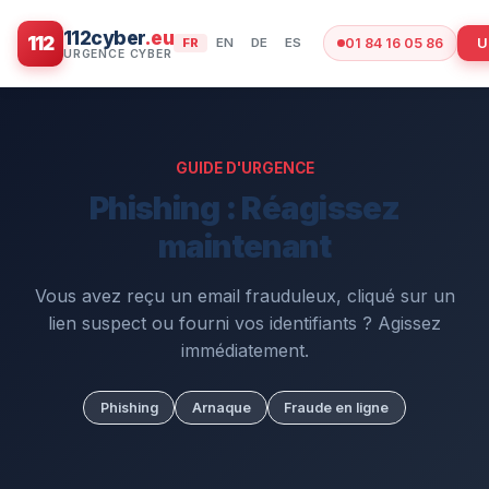
112cyber
.eu
112
U
FR
EN
DE
ES
01 84 16 05 86
GUIDE D'URGENCE
Phishing : Réagissez
maintenant
Vous avez reçu un email frauduleux, cliqué sur un
lien suspect ou fourni vos identifiants ? Agissez
immédiatement.
Phishing
Arnaque
Fraude en ligne