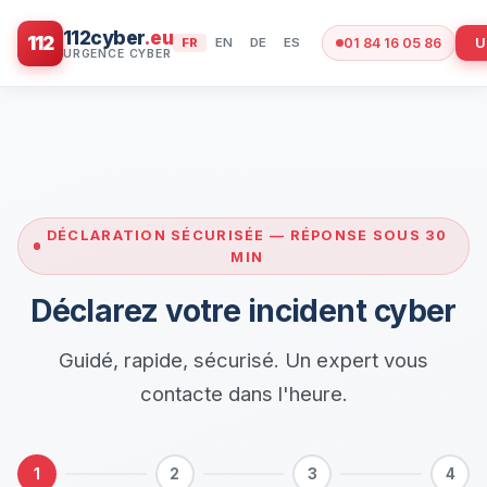
112cyber
.eu
112
U
FR
EN
DE
ES
01 84 16 05 86
DÉCLARATION SÉCURISÉE — RÉPONSE SOUS 30
MIN
Déclarez votre incident cyber
Guidé, rapide, sécurisé. Un expert vous
contacte dans l'heure.
1
2
3
4