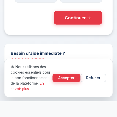
Continuer →
Besoin d'aide immédiate ?
01 84 16 05 86
🍪 Nous utilisons des
Disponible 24h/7j. Un expert décroche en moins de 3
cookies essentiels pour
sonneries.
le bon fonctionnement
Accepter
Refuser
de la plateforme.
En
savoir plus