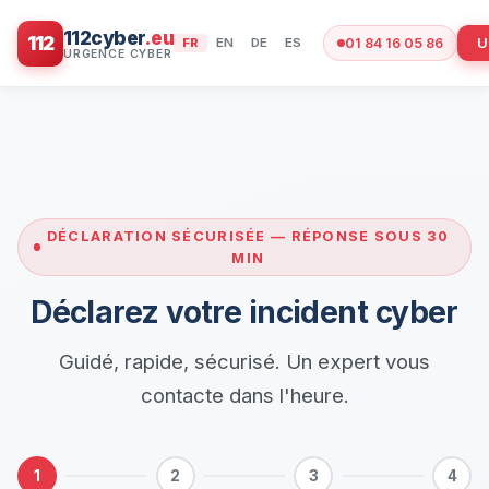
112cyber
.eu
112
U
FR
EN
DE
ES
01 84 16 05 86
DÉCLARATION SÉCURISÉE — RÉPONSE SOUS 30
MIN
Déclarez votre incident cyber
Guidé, rapide, sécurisé. Un expert vous
contacte dans l'heure.
1
2
3
4