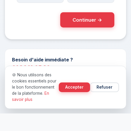
Continuer →
Besoin d'aide immédiate ?
01 84 16 05 86
🍪 Nous utilisons des
Disponible 24h/7j. Un expert décroche en moins de 3
cookies essentiels pour
sonneries.
le bon fonctionnement
Accepter
Refuser
de la plateforme.
En
savoir plus