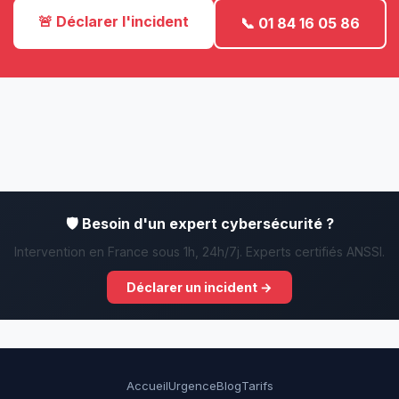
🚨 Déclarer l'incident
📞 01 84 16 05 86
🛡️ Besoin d'un expert cybersécurité ?
Intervention en France sous 1h, 24h/7j. Experts certifiés ANSSI.
Déclarer un incident →
Accueil
Urgence
Blog
Tarifs