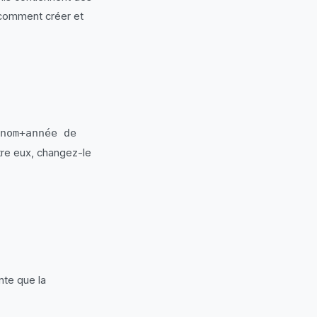
 comment créer et
nom+année de
ntre eux, changez-le
nte que la