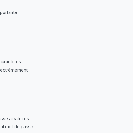
portante.
)
aractères :
et extrêmement
asse aléatoires
eul mot de passe