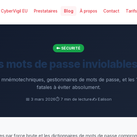
CyberVigil EU
Prestataires
Blog
À propos
Contact
Tarif
clarer un incident
CyberVigil EU
Blog
Tarifs
🔑 SÉCURITÉ
s mots de passe inviolable
mnémotechniques, gestionnaires de mots de passe, et les 
fatales à éviter absolument.
📅 3 mars 2026
⏱️ 7 min de lecture
✍️ Ealison
ues par force brute et les dictionnaires de mots de passe compro