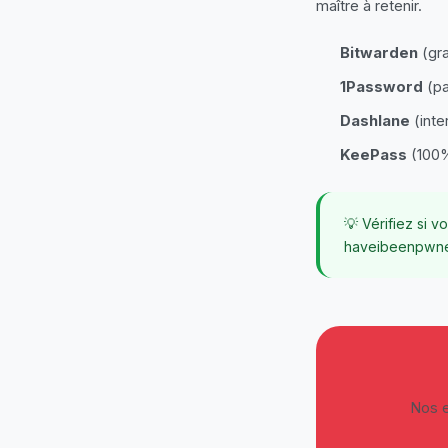
maître à retenir.
Bitwarden
(gr
1Password
(pa
Dashlane
(inter
KeePass
(100%
💡 Vérifiez si 
haveibeenpwn
Nos e